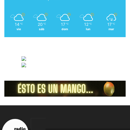
14
20
17
12
17
℃
℃
℃
℃
℃
vie
sáb
dom
lun
mar