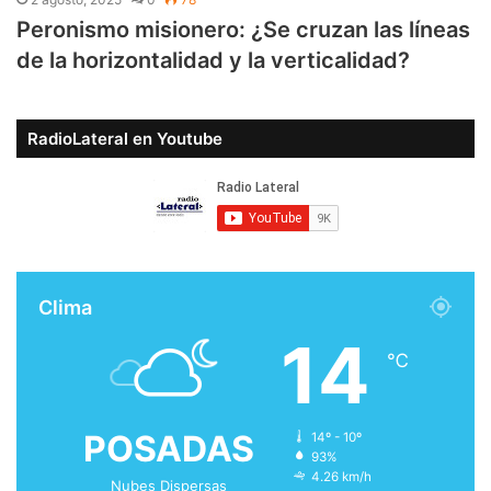
Peronismo misionero: ¿Se cruzan las líneas
de la horizontalidad y la verticalidad?
RadioLateral en Youtube
Clima
14
℃
POSADAS
14º - 10º
93%
4.26 km/h
Nubes Dispersas