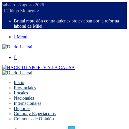
sábado , 8 agosto 2026
Último Momento:
Brutal represión contra quienes protestaban por la reforma
laboral de Milei
Menú
Buscar
Inicio
Provinciales
Locales
Nacionales
Internacionales
Deportes
Cultura y Espectáculos
Columnas de Opinión