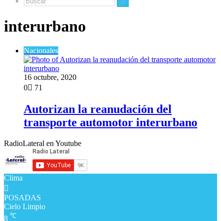
Buscar
interurbano
Nacionales
16 octubre, 2020
0
71
Autorizan la reanudación del
transporte automotor interurbano
RadioLateral en Youtube
Clima
POSADAS
Cielo Limpio
℃
8