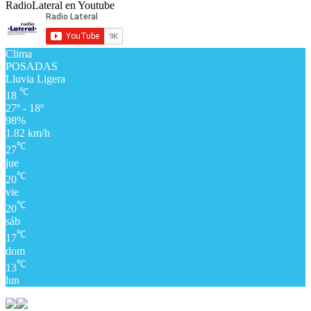
RadioLateral en Youtube
Clima
POSADAS
Lluvia Ligera
℃
18
27º - 18º
98%
1.82 km/h
℃
27
jue
℃
20
vie
℃
20
sáb
℃
17
dom
℃
13
lun