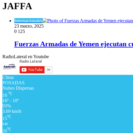
JAFFA
Internacionales
23 marzo, 2025
0
125
Fuerzas Armadas de Yemen ejecutan cua
RadioLateral en Youtube
Clima
POSADAS
Nubes Dispersas
℃
16
16º - 10º
93%
3.69 km/h
℃
15
vie
℃
20