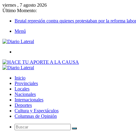
viernes , 7 agosto 2026
Último Momento:
Brutal represión contra quienes protestaban por la reforma labor
Menú
Buscar
Inicio
Provinciales
Locales
Nacionales
Internacionales
Deportes
Cultura y Espectáculos
Columnas de Opinión
Buscar