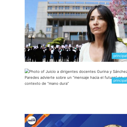
principa
principa