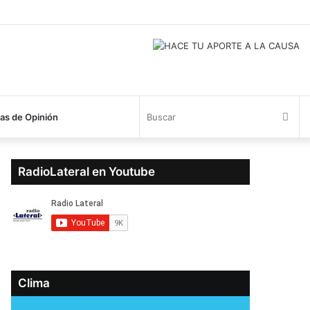
Bus
s de Opinión
RadioLateral en Youtube
Clima