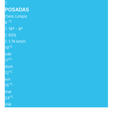
POSADAS
Cielo Limpio
℃
8
19º - 8º
93%
1.74 km/h
℃
19
sáb
℃
17
dom
℃
12
lun
℃
15
mar
℃
24
mié