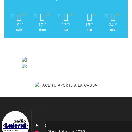
19
17
12
15
24
℃
℃
℃
℃
℃
sáb
dom
lun
mar
mié
Diario Lateral - 2026