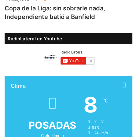
Copa de la Liga: sin sobrarle nada,
Independiente batió a Banfield
RadioLateral en Youtube
Clima
8
℃
POSADAS
19º - 8º
93%
1.74 km/h
Cielo Limpio