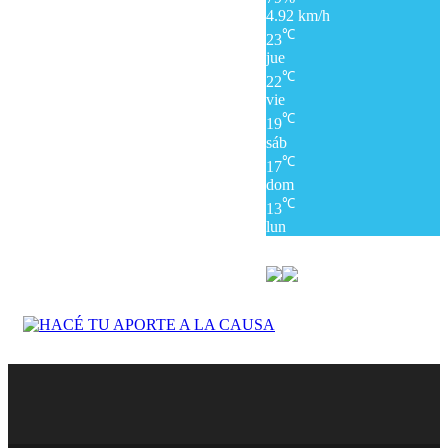
4.92 km/h
℃
23
jue
℃
22
vie
℃
19
sáb
℃
17
dom
℃
13
lun