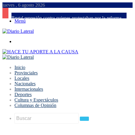
jueves , 6 agosto 2026
Brutal represión contra quienes protestaban por la reforma laboral de Milei
Menú
Buscar
Inicio
Provinciales
Locales
Nacionales
Internacionales
Deportes
Cultura y Espectáculos
Columnas de Opinión
Buscar