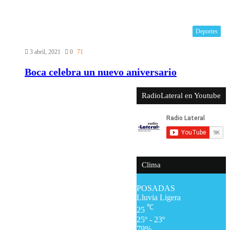
Deportes
3 abril, 2021
0
71
Boca celebra un nuevo aniversario
RadioLateral en Youtube
Clima
POSADAS
Lluvia Ligera
℃
25
25º - 23º
79%