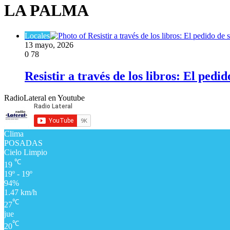
LA PALMA
Locales
13 mayo, 2026
0
78
Resistir a través de los libros: El ped
RadioLateral en Youtube
Clima
POSADAS
Cielo Limpio
℃
19
19º - 19º
94%
1.47 km/h
℃
27
jue
℃
20