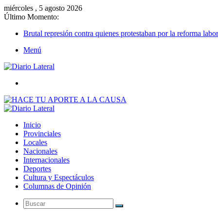
miércoles , 5 agosto 2026
Último Momento:
Brutal represión contra quienes protestaban por la reforma labor
Menú
Buscar
Inicio
Provinciales
Locales
Nacionales
Internacionales
Deportes
Cultura y Espectáculos
Columnas de Opinión
Buscar