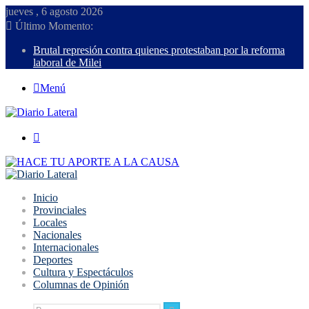
jueves , 6 agosto 2026
Último Momento:
Brutal represión contra quienes protestaban por la reforma
laboral de Milei
Menú
Buscar
Inicio
Provinciales
Locales
Nacionales
Internacionales
Deportes
Cultura y Espectáculos
Columnas de Opinión