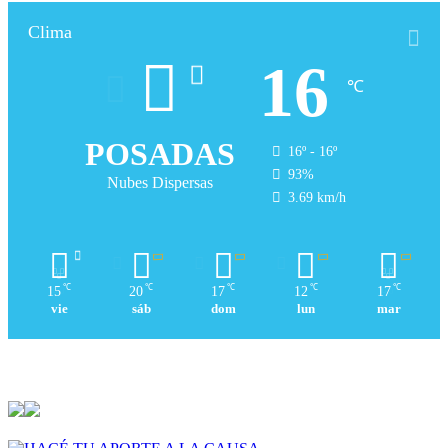
Clima
16
℃
POSADAS
16º - 16º
93%
Nubes Dispersas
3.69 km/h
℃
℃
℃
℃
℃
15
20
17
12
17
vie
sáb
dom
lun
mar