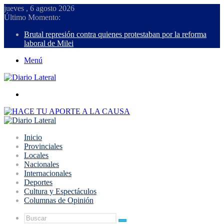
jueves , 6 agosto 2026
Último Momento:
Brutal represión contra quienes protestaban por la reforma
laboral de Milei
Menú
Buscar
Inicio
Provinciales
Locales
Nacionales
Internacionales
Deportes
Cultura y Espectáculos
Columnas de Opinión
Buscar