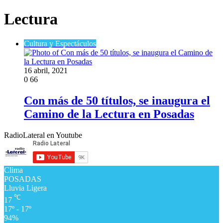
Lectura
Cultura y Espectáculos
16 abril, 2021
0
66
Con más de 50 títulos, se inaugura el
Camino de la Lectura en Posadas
RadioLateral en Youtube
Clima
POSADAS
Lluvia Ligera
℃
17
17º - 17º
94%