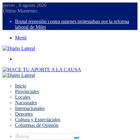
jueves , 6 agosto 2026
Último Momento:
Brutal represión contra quienes protestaban por la reforma
laboral de Milei
Menú
Buscar
Inicio
Provinciales
Locales
Nacionales
Internacionales
Deportes
Cultura y Espectáculos
Columnas de Opinión
Buscar