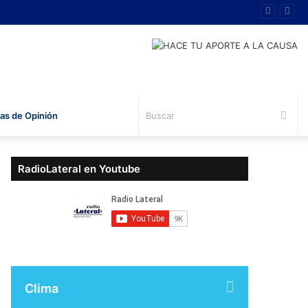
Bus
s de Opinión
RadioLateral en Youtube
Clima