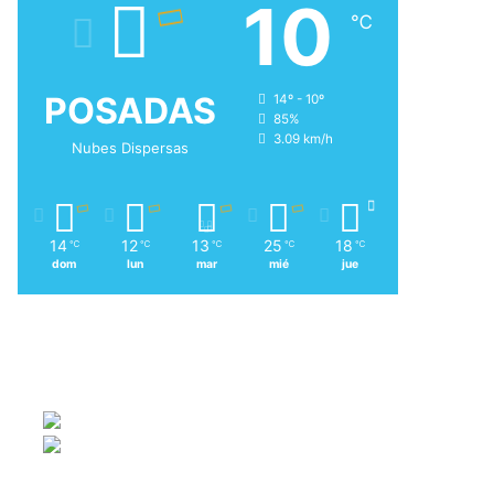
10
℃
POSADAS
14º - 10º
85%
3.09 km/h
Nubes Dispersas
14
12
13
25
18
℃
℃
℃
℃
℃
dom
lun
mar
mié
jue