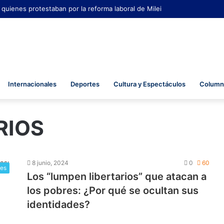
 quienes protestaban por la reforma laboral de Milei
Internacionales
Deportes
Cultura y Espectáculos
Columna
RIOS
8 junio, 2024
0
60
les
Los “lumpen libertarios” que atacan a
los pobres: ¿Por qué se ocultan sus
identidades?