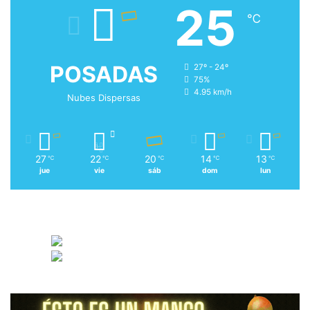
25
℃
POSADAS
27º - 24º
75%
4.95 km/h
Nubes Dispersas
27
22
20
14
13
℃
℃
℃
℃
℃
jue
vie
sáb
dom
lun