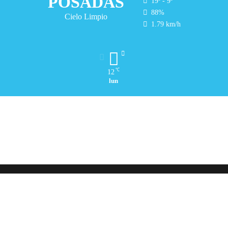
POSADAS
19º - 9º
88%
Cielo Limpio
1.79 km/h
℃
12
lun