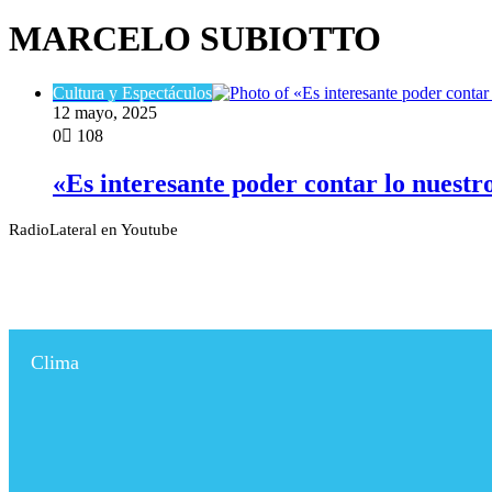
MARCELO SUBIOTTO
Cultura y Espectáculos
12 mayo, 2025
0
108
​«Es interesante poder contar lo nuestr
RadioLateral en Youtube
Clima