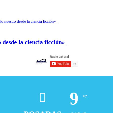
o desde la ciencia ficción»
9
℃