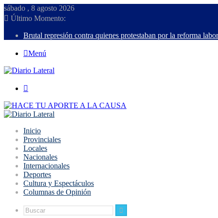
sábado , 8 agosto 2026
Último Momento:
Brutal represión contra quienes protestaban por la reforma labor
Menú
Buscar
Inicio
Provinciales
Locales
Nacionales
Internacionales
Deportes
Cultura y Espectáculos
Columnas de Opinión
Buscar