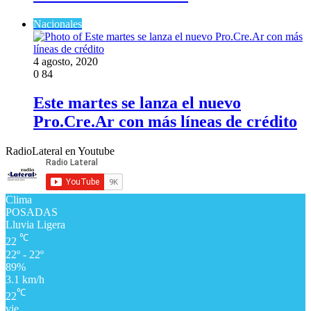
Nacionales
4 agosto, 2020
0
84
Este martes se lanza el nuevo
Pro.Cre.Ar con más líneas de crédito
RadioLateral en Youtube
Clima
POSADAS
Lluvia Ligera
℃
22
22º - 22º
89%
3.1 km/h
℃
22
vie