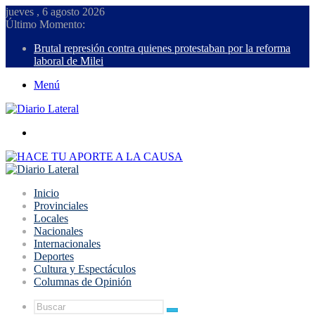
jueves , 6 agosto 2026
Último Momento:
Brutal represión contra quienes protestaban por la reforma
laboral de Milei
Menú
Buscar
Inicio
Provinciales
Locales
Nacionales
Internacionales
Deportes
Cultura y Espectáculos
Columnas de Opinión
Buscar