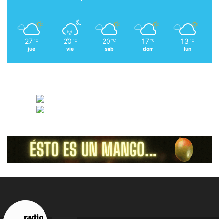
27
20
20
17
13
℃
℃
℃
℃
℃
jue
vie
sáb
dom
lun