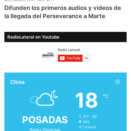
Difunden los primeros audios y videos de
la llegada del Perseverance a Marte
RadioLateral en Youtube
Clima
18
℃
POSADAS
27º - 18º
96%
1.9 km/h
Nubes Dispersas