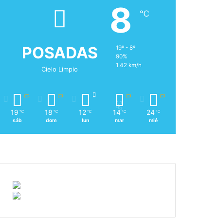
8
℃
POSADAS
19º - 8º
90%
1.42 km/h
Cielo Limpio
19
18
12
14
24
℃
℃
℃
℃
℃
sáb
dom
lun
mar
mié