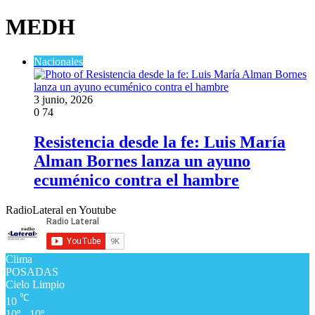
MEDH
Nacionales
3 junio, 2026
0
74
Resistencia desde la fe: Luis María
Alman Bornes lanza un ayuno
ecuménico contra el hambre
RadioLateral en Youtube
Clima
POSADAS
Cielo Limpio
℃
10
10º - 10º