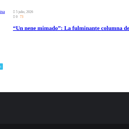
5 julio, 2026
0
73
“Un nene mimado”: La fulminante columna de K
n