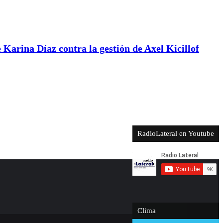
arina Díaz contra la gestión de Axel Kicillof
RadioLateral en Youtube
Clima