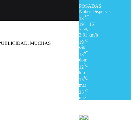
POSADAS
Nubes Dispersas
℃
18
19º - 15º
72%
2.81 km/h
℃
19
 PUBLICIDAD, MUCHAS
sáb
℃
18
dom
℃
12
lun
℃
15
mar
℃
25
mié