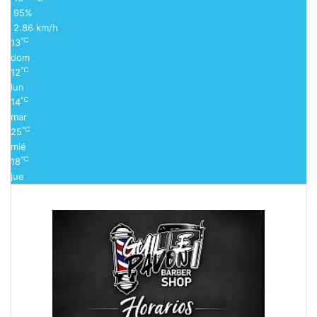
95%
2.86 km/h
℃
13
dom
℃
12
lun
℃
14
mar
℃
25
mié
℃
18
jue