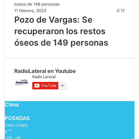
11 febrero, 2023
0
17
Pozo de Vargas: Se
recuperaron los restos
óseos de 149 personas
RadioLateral en Youtube
Clima
POSADAS
Cielo Limpio
℃
9
13º - 8º