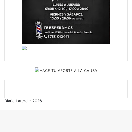
Diario Lateral - 2026
Volver
al
botón
superior