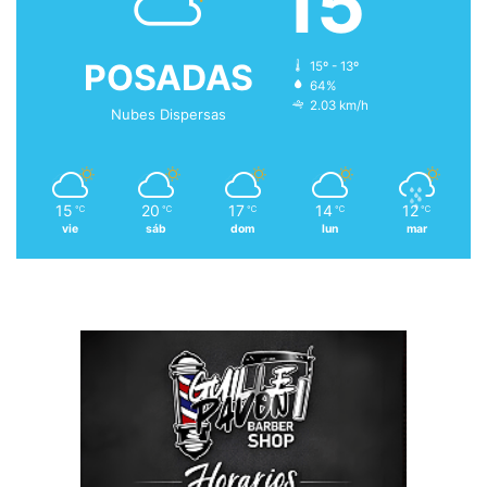
15
POSADAS
15º - 13º
64%
2.03 km/h
Nubes Dispersas
15
20
17
14
12
℃
℃
℃
℃
℃
vie
sáb
dom
lun
mar