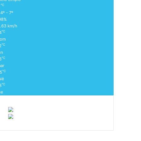
℃
7
4º - 7º
98%
1.63 km/h
℃
4
om
℃
2
un
℃
3
ar
℃
5
ié
℃
8
ue