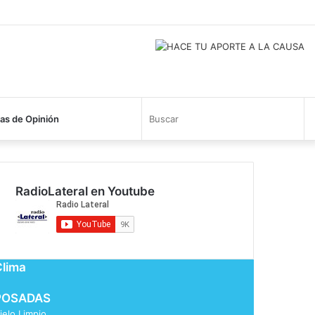
Busc
s de Opinión
RadioLateral en Youtube
Clima
POSADAS
ielo Limpio