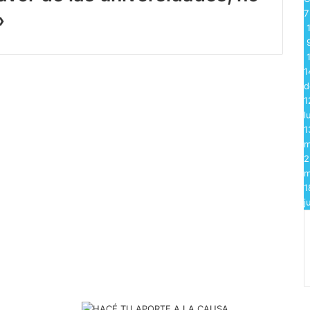
l»
1
1
d
1
l
1
m
2
m
1
j