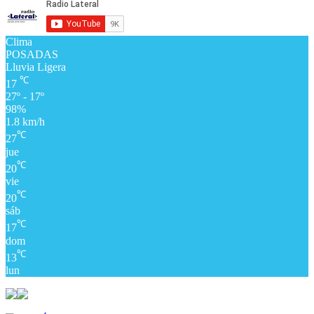
Clima
POSADAS
Lluvia Ligera
℃
17
27º - 17º
98%
1.8 km/h
℃
27
jue
℃
20
vie
℃
20
sáb
℃
17
dom
℃
13
lun