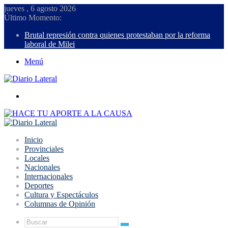
jueves , 6 agosto 2026
Último Momento:
Brutal represión contra quienes protestaban por la reforma
laboral de Milei
Menú
Buscar
Inicio
Provinciales
Locales
Nacionales
Internacionales
Deportes
Cultura y Espectáculos
Columnas de Opinión
Buscar