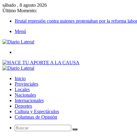
sábado , 8 agosto 2026
Último Momento:
Brutal represión contra quienes protestaban por la reforma labor
Menú
Buscar
Inicio
Provinciales
Locales
Nacionales
Internacionales
Deportes
Cultura y Espectáculos
Columnas de Opinión
Buscar