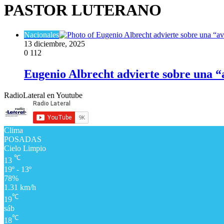
PASTOR LUTERANO
Nacionales
13 diciembre, 2025
0
112
Eugenio Albrecht advierte sobre una “a
RadioLateral en Youtube
Clima
POSADAS
Cielo Limpio
℃
13
19º - 13º
78%
1.31 km/h
℃
19
sáb
℃
18