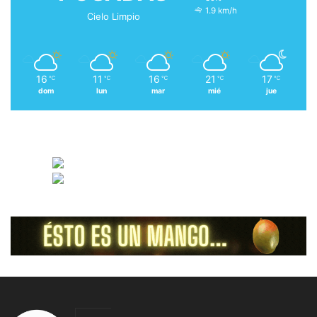
1.9 km/h
Cielo Limpio
16
11
16
21
17
℃
℃
℃
℃
℃
dom
lun
mar
mié
jue