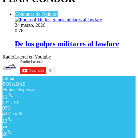
Columnas de Opinión
24 marzo, 2026
0
76
De los golpes militares al lawfare
RadioLateral en Youtube
Clima
POSADAS
Nubes Dispersas
℃
11
13º - 10º
87%
4.07 km/h
℃
13
vie
℃
20