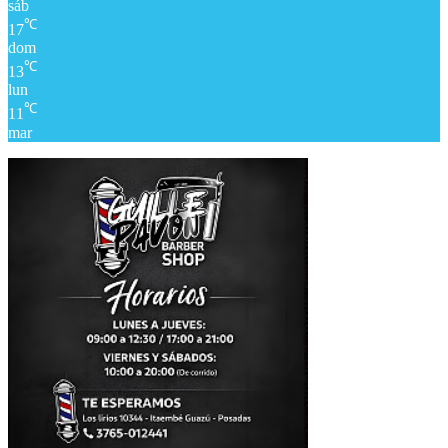
sáb
℃
17
dom
℃
13
lun
℃
11
mar