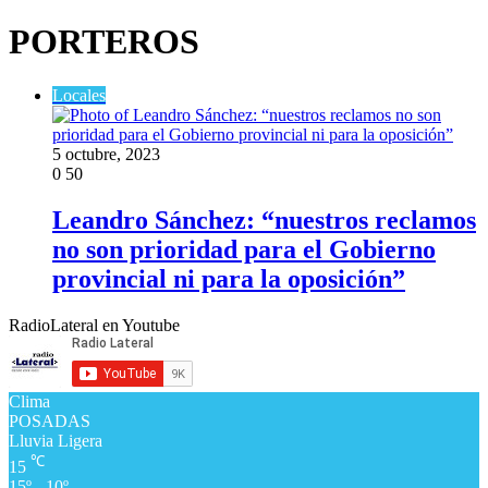
PORTEROS
Locales
5 octubre, 2023
0
50
Leandro Sánchez: “nuestros reclamos
no son prioridad para el Gobierno
provincial ni para la oposición”
RadioLateral en Youtube
Clima
POSADAS
Lluvia Ligera
℃
15
15º - 10º