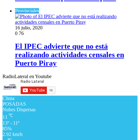
Provinciales
16 julio, 2020
0
76
El IPEC advierte que no está
realizando actividades censales en
Puerto Piray
RadioLateral en Youtube
Clima
POSADAS
Nubes Dispersas
℃
11
13º - 11º
85%
2.92 km/h