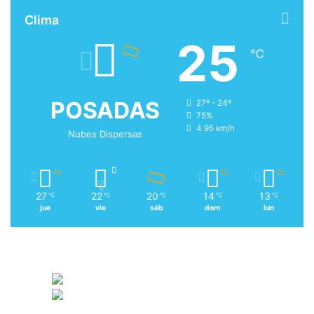
Clima
25
℃
POSADAS
27º - 24º
75%
4.95 km/h
Nubes Dispersas
27
22
20
14
13
℃
℃
℃
℃
℃
jue
vie
sáb
dom
lun