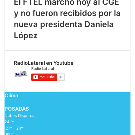
El FTEL marchó hoy al CGE
y no fueron recibidos por la
nueva presidenta Daniela
López
RadioLateral en Youtube
Clima
POSADAS
Nubes Dispersas
℃
24
27º - 24º
82%