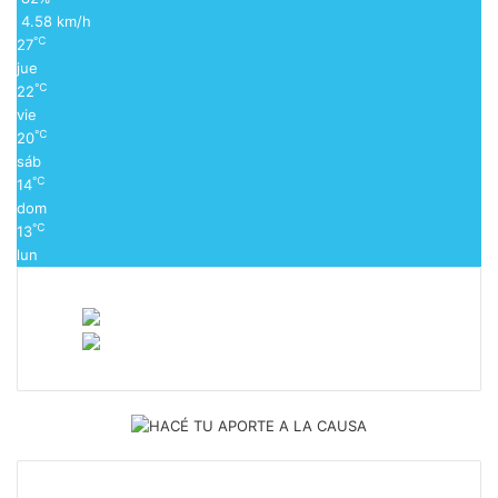
4.58 km/h
℃
27
jue
℃
22
vie
℃
20
sáb
℃
14
dom
℃
13
lun