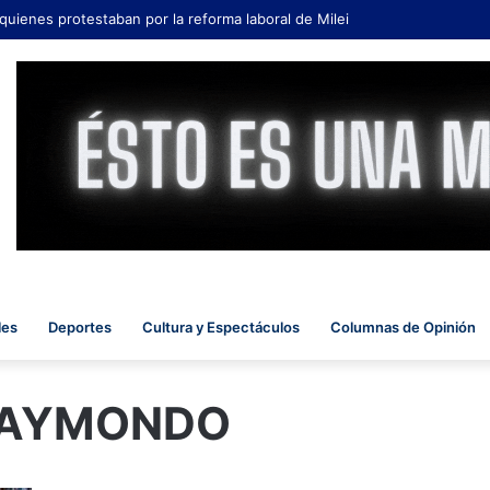
 quienes protestaban por la reforma laboral de Milei
les
Deportes
Cultura y Espectáculos
Columnas de Opinión
RAYMONDO