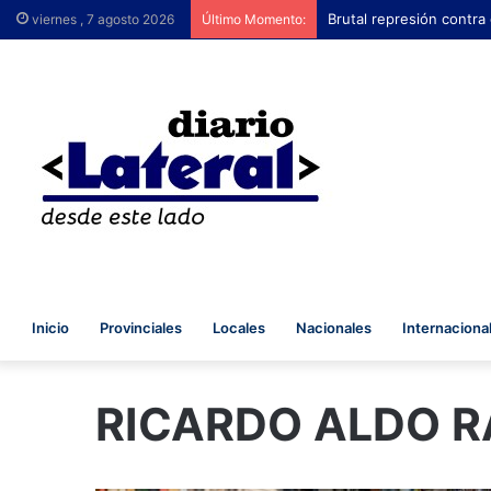
Brutal represión contra
viernes , 7 agosto 2026
Último Momento:
Inicio
Provinciales
Locales
Nacionales
Internaciona
RICARDO ALDO 