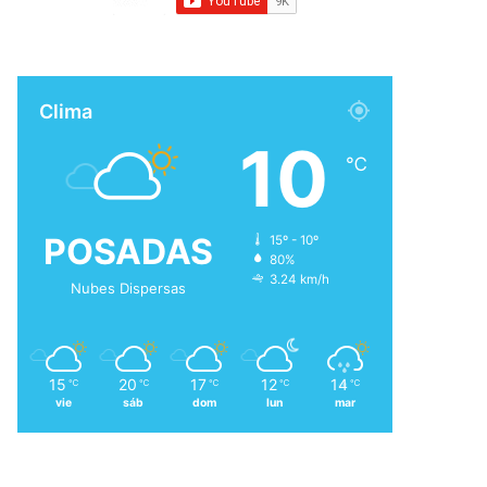
Clima
10
℃
POSADAS
15º - 10º
80%
3.24 km/h
Nubes Dispersas
15
20
17
12
14
℃
℃
℃
℃
℃
vie
sáb
dom
lun
mar