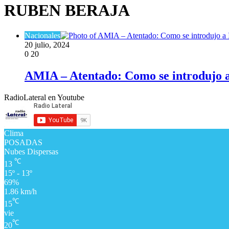
RUBEN BERAJA
Nacionales
20 julio, 2024
0
20
AMIA – Atentado: Como se introdujo a
RadioLateral en Youtube
Clima
POSADAS
Nubes Dispersas
℃
13
15º - 13º
69%
1.86 km/h
℃
15
vie
℃
20