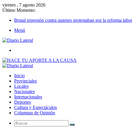
viernes , 7 agosto 2026
Último Momento:
Brutal represión contra quienes protestaban por la reforma labor
Menú
Buscar
Inicio
Provinciales
Locales
Nacionales
Internacionales
Deportes
Cultura y Espectáculos
Columnas de Opinión
Buscar