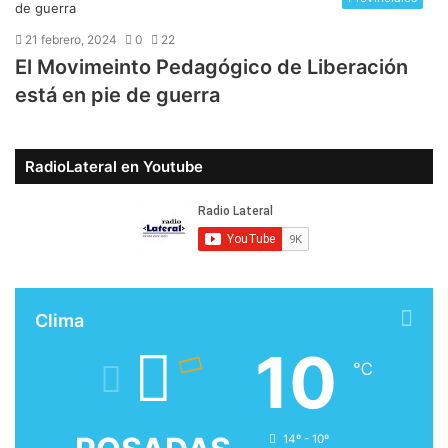
21 febrero, 2024
0
22
El Movimeinto Pedagógico de Liberación
está en pie de guerra
RadioLateral en Youtube
Clima
10
℃
14º - 10º