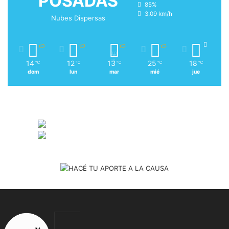
POSADAS
85%
3.09 km/h
Nubes Dispersas
14
12
13
25
18
℃
℃
℃
℃
℃
dom
lun
mar
mié
jue