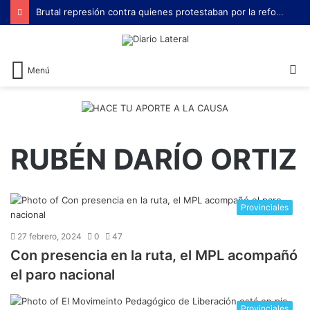
Brutal represión contra quienes protestaban por la reforma laboral de Milei
B
Menú
RUBÉN DARÍO ORTIZ
Provinciales
27 febrero, 2024
0
47
Con presencia en la ruta, el MPL acompañó
el paro nacional
Provinciales