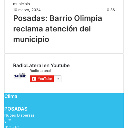
10 marzo, 2024
0
36
Posadas: Barrio Olimpia
reclama atención del
municipio
RadioLateral en Youtube
Clima
POSADAS
Nubes Dispersas
℃
8
15º - 8º