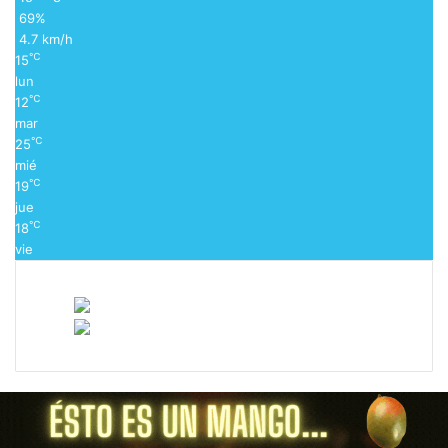
69%
4.7 km/h
℃
15
lun
℃
12
mar
℃
25
mié
℃
19
jue
℃
18
vie