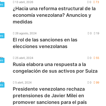
13 abril, 2026
0
73
les
¿Hacia una reforma estructural de la
economía venezolana? Anuncios y
medidas
26 agosto, 2024
0
19
les
El rol de las sanciones en las
elecciones venezolanas
25 abril, 2024
0
55
les
Rusia elabora una respuesta a la
congelación de sus activos por Suiza
5 abril, 2024
0
99
les
Presidente venezolano rechaza
pretensiones de Javier Milei en
promover sanciones para el país