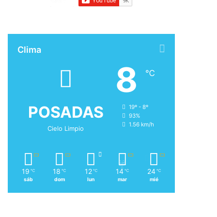
Clima
8
℃
POSADAS
19º - 8º
93%
1.56 km/h
Cielo Limpio
19
18
12
14
24
℃
℃
℃
℃
℃
sáb
dom
lun
mar
mié