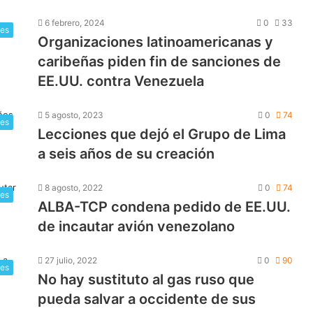
6 febrero, 2024
0
33
les
Organizaciones latinoamericanas y
caribeñas piden fin de sanciones de
EE.UU. contra Venezuela
5 agosto, 2023
0
74
les
Lecciones que dejó el Grupo de Lima
a seis años de su creación
8 agosto, 2022
0
74
les
ALBA-TCP condena pedido de EE.UU.
de incautar avión venezolano
27 julio, 2022
0
90
les
No hay sustituto al gas ruso que
pueda salvar a occidente de sus