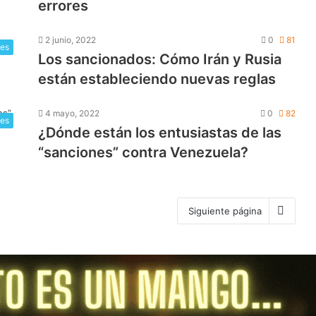
errores
2 junio, 2022
0
81
les
Los sancionados: Cómo Irán y Rusia
están estableciendo nuevas reglas
4 mayo, 2022
0
82
les
¿Dónde están los entusiastas de las
“sanciones” contra Venezuela?
Siguiente página