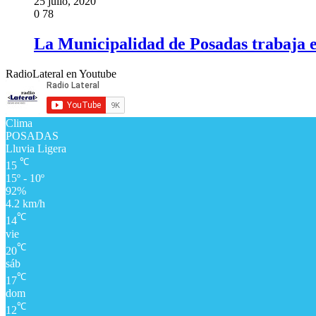
25 julio, 2020
0
78
La Municipalidad de Posadas trabaja e
RadioLateral en Youtube
Clima
POSADAS
Lluvia Ligera
℃
15
15º - 10º
92%
4.2 km/h
℃
14
vie
℃
20
sáb
℃
17
dom
℃
12