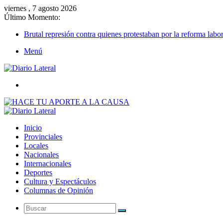
viernes , 7 agosto 2026
Último Momento:
Brutal represión contra quienes protestaban por la reforma labor
Menú
Buscar
Inicio
Provinciales
Locales
Nacionales
Internacionales
Deportes
Cultura y Espectáculos
Columnas de Opinión
Buscar