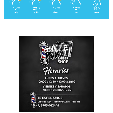
15
20
17
12
14
℃
℃
℃
℃
℃
vie
sáb
dom
lun
mar