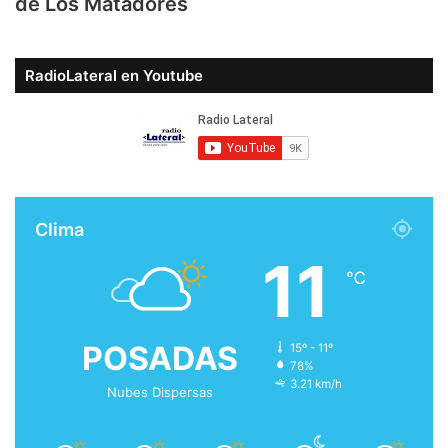
de Los Matadores
RadioLateral en Youtube
Clima
11
℃
POSADAS
15º - 11º
78%
3.21 km/h
Nubes Dispersas