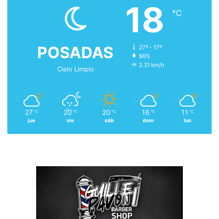
18
℃
POSADAS
27º - 17º
96%
2.31 km/h
Cielo Limpio
27
20
20
16
11
℃
℃
℃
℃
℃
jue
vie
sáb
dom
lun