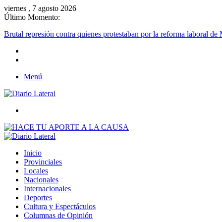
viernes , 7 agosto 2026
Último Momento:
Brutal represión contra quienes protestaban por la reforma laboral de 
Menú
Buscar
Inicio
Provinciales
Locales
Nacionales
Internacionales
Deportes
Cultura y Espectáculos
Columnas de Opinión