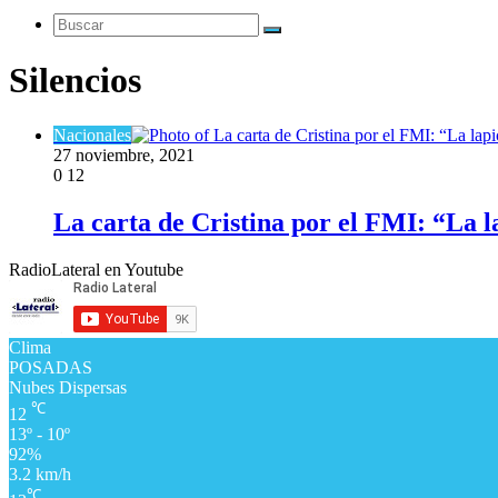
Buscar
Silencios
Nacionales
27 noviembre, 2021
0
12
La carta de Cristina por el FMI: “La la
RadioLateral en Youtube
Clima
POSADAS
Nubes Dispersas
℃
12
13º - 10º
92%
3.2 km/h
℃