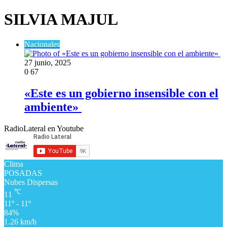
SILVIA MAJUL
Nacionales
27 junio, 2025
0
67
​«Este es un gobierno insensible con el
ambiente»
RadioLateral en Youtube
Clima
POSADAS
Nubes Dispersas
℃
11
11º - 11º
84%
1.26 km/h