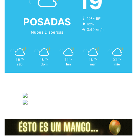
19
POSADAS
19º - 15º
62%
3.49 km/h
Nubes Dispersas
18
16
11
16
21
℃
℃
℃
℃
℃
sáb
dom
lun
mar
mié