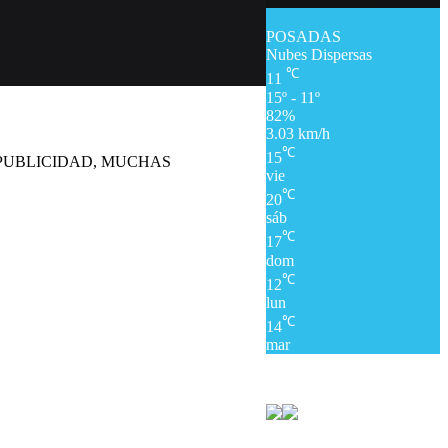
POSADAS
Nubes Dispersas
℃
11
15º - 11º
82%
3.03 km/h
℃
15
 PUBLICIDAD, MUCHAS
vie
℃
20
sáb
℃
17
dom
℃
12
lun
℃
14
mar