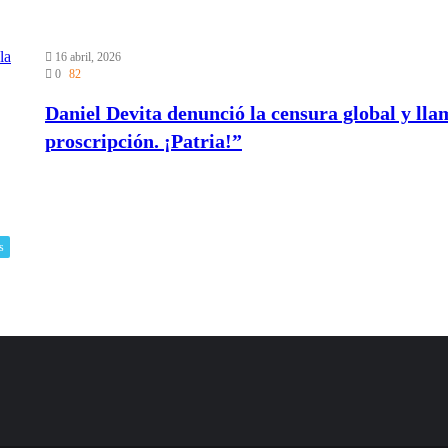
16 abril, 2026
0
82
Daniel Devita denunció la censura global y llam
proscripción. ¡Patria!”
s