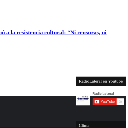
ó a la resistencia cultural: “Ni censuras, ni
RadioLateral en Youtube
Clima