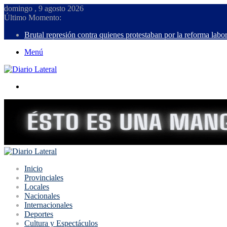
domingo , 9 agosto 2026
Último Momento:
Brutal represión contra quienes protestaban por la reforma labor
Menú
Buscar
Inicio
Provinciales
Locales
Nacionales
Internacionales
Deportes
Cultura y Espectáculos