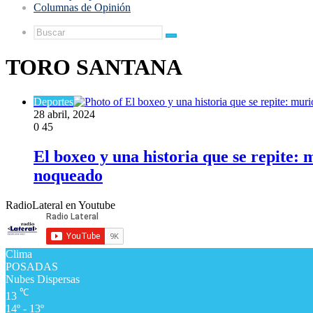
Columnas de Opinión
Buscar
TORO SANTANA
Deportes
28 abril, 2024
0
45
El boxeo y una historia que se repite: 
noqueado
RadioLateral en Youtube
Clima
POSADAS
Nubes Dispersas
℃
13
14º - 13º