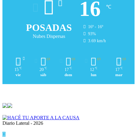
16
℃
POSADAS
16º - 16º
93%
Nubes Dispersas
3.69 km/h
℃
℃
℃
℃
℃
15
20
17
12
17
vie
sáb
dom
lun
mar
Diario Lateral - 2026
Volver