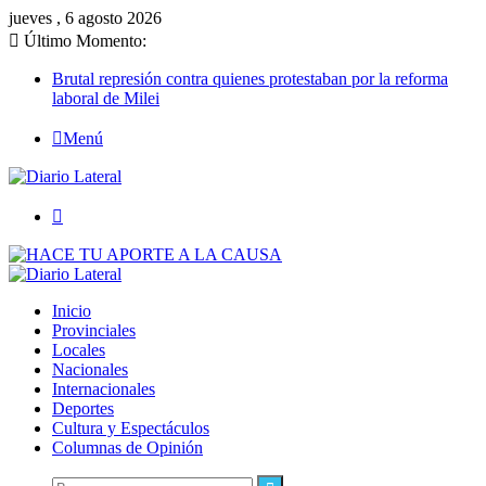
jueves , 6 agosto 2026
Último Momento:
Brutal represión contra quienes protestaban por la reforma
laboral de Milei
Menú
Buscar
Inicio
Provinciales
Locales
Nacionales
Internacionales
Deportes
Cultura y Espectáculos
Columnas de Opinión