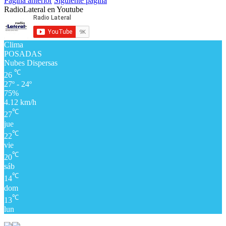
Pagina anterior
Siguiente página
RadioLateral en Youtube
Clima
POSADAS
Nubes Dispersas
℃
26
27º - 24º
75%
4.12 km/h
℃
27
jue
℃
22
vie
℃
20
sáb
℃
14
dom
℃
13
lun