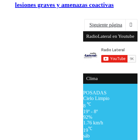
lesiones graves y amenazas coactivas
Siguiente página
RadioLateral en Youtube
Clima
POSADAS
Cielo Limpio
℃
8
19º - 8º
92%
1.76 km/h
℃
19
sáb