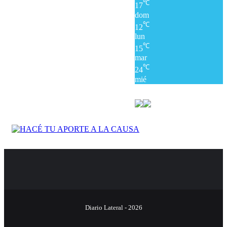
℃
17
dom
℃
12
lun
℃
15
mar
℃
24
mié
Diario Lateral - 2026