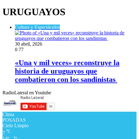
URUGUAYOS
Cultura y Espectáculos
30 abril, 2026
0
77
​«Una y mil veces» reconstruye la
historia de uruguayos que
combatieron con los sandinistas
RadioLateral en Youtube
Clima
POSADAS
Cielo Limpio
℃
7
14º - 7º