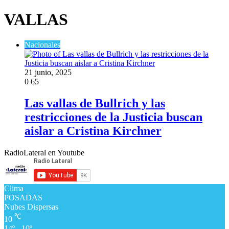
VALLAS
Nacionales
21 junio, 2025
0
65
Las vallas de Bullrich y las
restricciones de la Justicia buscan
aislar a Cristina Kirchner
RadioLateral en Youtube
Clima
POSADAS
Nubes Dispersas
℃
10
14º - 10º